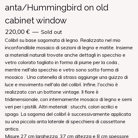
anta/Hummingbird on old
cabinet window
220,00
€
—
Sold out
Colibrì su base sagomata di legno. Realizzato nel mio
inconfondibile mosaico di sezioni di legno e matite. Insieme
ai materiali naturali trovate anche dettagli in specchio e
vetro colorato tagliato in forma di piume per la coda ,
mentre nell'ala specchio e vetro sono sotto forma di
mosaico . Una catenella di strass aggiunge una guizzo di
luce e movimento nell'ala del colibrì. Infine, l'occhio è
realizzato con un bottone vintage. Il fiore è
tridimensionale, con internamente mosaico di legno e semi
veri per i pistilli. Altri materiali : stucchi, colori acrilici e
spago. La sagoma del colibrì è successivamente applicata
su una piccola anta laterale di specchiera di cassettone
antico.
Misure 27 cm larghezza, 37 cm altezza e 8 cm spessore