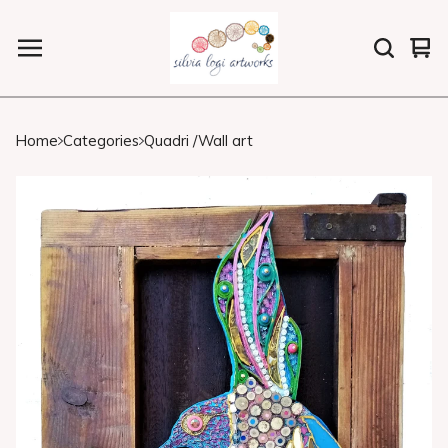
Vi
0
car
ite
Home
Categories
Quadri /Wall art