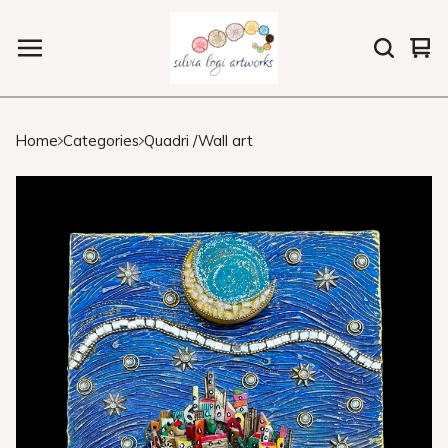
Vi
0
car
ite
Home
Categories
Quadri /Wall art