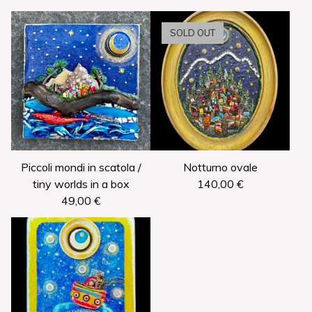
SOLD OUT
Piccoli mondi in scatola /
Notturno ovale
tiny worlds in a box
140,00
€
49,00
€