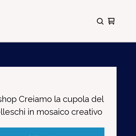
View
0
cart
items
hop Creiamo la cupola del
lleschi in mosaico creativo