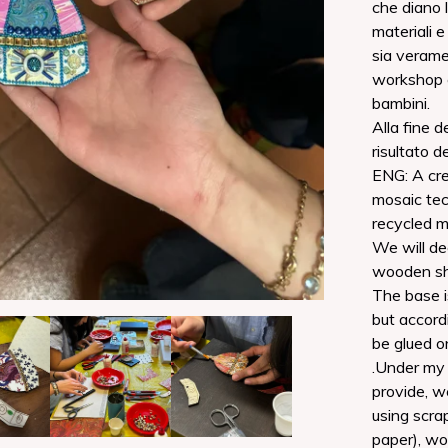
che diano 
materiali e
sia veramen
workshop è
bambini.
Alla fine 
risultato d
ENG: A cr
mosaic tec
recycled m
We will de
wooden sh
The base i
but accord
be glued o
.Under my 
provide, w
using scra
paper), wo