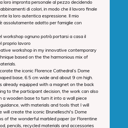
la loro impronta personale al pezzo decidendo
 abbinamenti di colori, in modo che il lavoro finale
te la loro autentica espressione. Il mio
 assolutamente adatto per famiglie con
del workshop ognuno potrà portarsi a casa il
el proprio lavoro
eative workshop in my innovative contemporary
hnique based on the the harmonious mix of
aterials.
corate the iconic Florence Cathedral’s Dome
aped base, 6.5 cm wide and about 9 cm high.
s already equipped with a magnet on the back
ing to the participant decision, the work can also
n a wooden base to turn it into a wall piece
guidance, with materials and tools that I will
e will create the iconic Brunelleschi's Dome
ps of the wonderful marbled paper (or Florentine
od, pencils, recycled materials and accessories