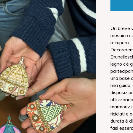
Un breve w
mosaico co
recupero.
Decorerem
Brunellesch
legno c’è 
partecipan
una base di
mia guida,
disposizio
utilizzand
marmorizzat
riciclati e
durata è di
fasi essen