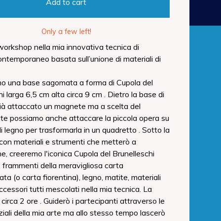
Add to cart
Only a few left!
orkshop nella mia innovativa tecnica di
ntemporaneo basata sull’unione di materiali di
o una base sagomata a forma di Cupola del
i larga 6,5 cm alta circa 9 cm . Dietro la base di
già attaccato un magnete ma a scelta del
te possiamo anche attaccare la piccola opera su
 legno per trasformarla in un quadretto . Sotto la
 con materiali e strumenti che metterò a
ne, creeremo l'iconica Cupola del Brunelleschi
o frammenti della meravigliosa carta
a (o carta fiorentina), legno, matite, materiali
 accessori tutti mescolati nella mia tecnica. La
 circa 2 ore . Guiderò i partecipanti attraverso le
ziali della mia arte ma allo stesso tempo lascerò