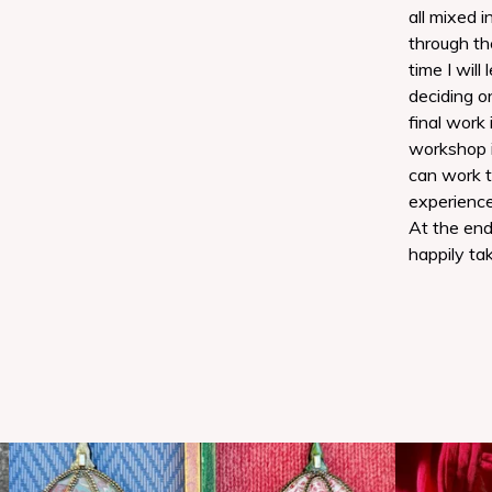
all mixed i
through th
time I will
deciding o
final work 
workshop i
can work t
experience
At the end
happily tak